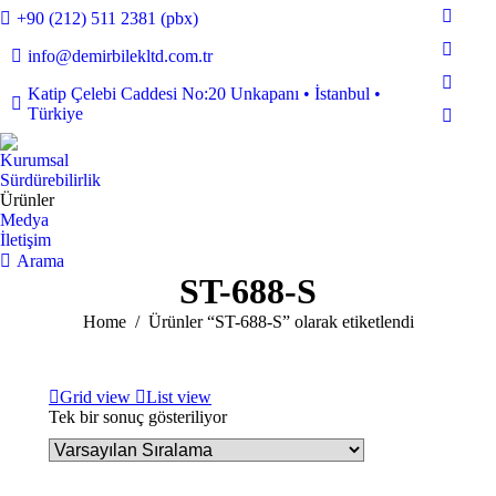
+90 (212) 511 2381 (pbx)
Faceb
page
info@demirbilekltd.com.tr
Instag
opens
page
Linked
Katip Çelebi Caddesi No:20 Unkapanı • İstanbul •
in
opens
Türkiye
page
new
YouTu
in
opens
windo
page
new
Kurumsal
in
opens
Sürdürebilirlik
windo
new
in
Ürünler
windo
Medya
new
İletişim
windo
Search:
Arama
ST-688-S
You are here:
Home
Ürünler “ST-688-S” olarak etiketlendi
Grid view
List view
Tek bir sonuç gösteriliyor