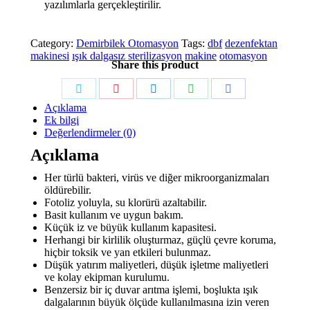
yazılımlarla gerçekleştirilir.
Category:
Demirbilek Otomasyon
Tags:
dbf
dezenfektan
makinesi
ışık dalgasız sterilizasyon
makine
otomasyon
Share this product
Share
Share
Share
Share
Share
Açıklama
on
on
on
on
on
Ek bilgi
Twitter
Pinterest
LinkedIn
WhatsApp
Facebook
Değerlendirmeler (0)
Açıklama
Her türlü bakteri, virüs ve diğer mikroorganizmaları
öldürebilir.
Fotoliz yoluyla, su klorürü azaltabilir.
Basit kullanım ve uygun bakım.
Küçük iz ve büyük kullanım kapasitesi.
Herhangi bir kirlilik oluşturmaz, güçlü çevre koruma,
hiçbir toksik ve yan etkileri bulunmaz.
Düşük yatırım maliyetleri, düşük işletme maliyetleri
ve kolay ekipman kurulumu.
Benzersiz bir iç duvar arıtma işlemi, boşlukta ışık
dalgalarının büyük ölçüde kullanılmasına izin veren