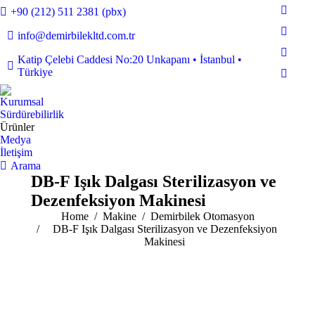
+90 (212) 511 2381 (pbx)
Faceb
page
info@demirbilekltd.com.tr
Instag
opens
page
Linked
Katip Çelebi Caddesi No:20 Unkapanı • İstanbul •
in
opens
Türkiye
page
new
YouTu
in
opens
windo
page
new
Kurumsal
in
opens
Sürdürebilirlik
windo
new
in
Ürünler
windo
Medya
new
İletişim
windo
Search:
Arama
DB-F Işık Dalgası Sterilizasyon ve
Dezenfeksiyon Makinesi
You are here:
Home
Makine
Demirbilek Otomasyon
DB-F Işık Dalgası Sterilizasyon ve Dezenfeksiyon
Makinesi